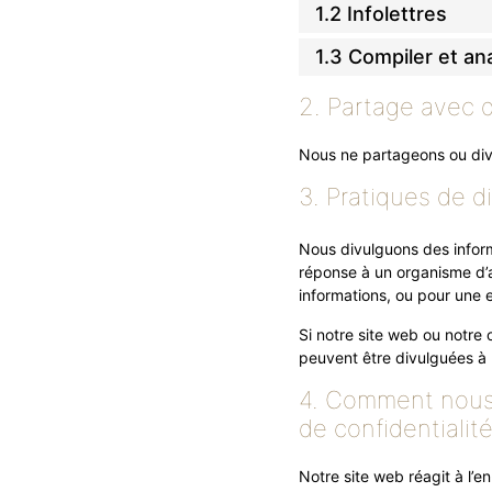
1.2 Infolettres
1.3 Compiler et ana
2. Partage avec d
Nous ne partageons ou divu
3. Pratiques de d
Nous divulguons des inform
réponse à un organisme d’ap
informations, ou pour une e
Si notre site web ou notre
peuvent être divulguées à n
4. Comment nous 
de confidentialit
Notre site web réagit à l’