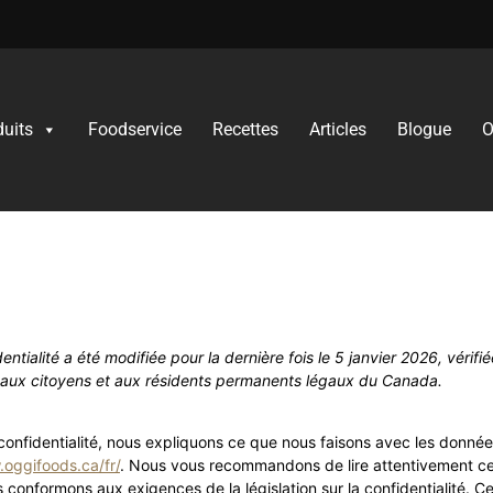
duits
Foodservice
Recettes​
Articles
Blogue
O
fidentialité (CA)
ntialité a été modifiée pour la dernière fois le 5 janvier 2026, vérifié
e aux citoyens et aux résidents permanents légaux du Canada.
confidentialité, nous expliquons ce que nous faisons avec les donn
.oggifoods.ca/fr/
. Nous vous recommandons de lire attentivement cet
 conformons aux exigences de la législation sur la confidentialité. Cel