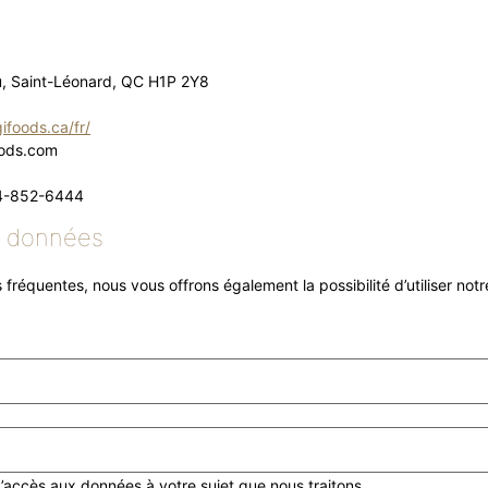
, Saint-Léonard, QC H1P 2Y8
ifoods.ca/fr/
oods.com
14-852-6444
e données
 fréquentes, nous vous offrons également la possibilité d’utiliser no
ccès aux données à votre sujet que nous traitons.