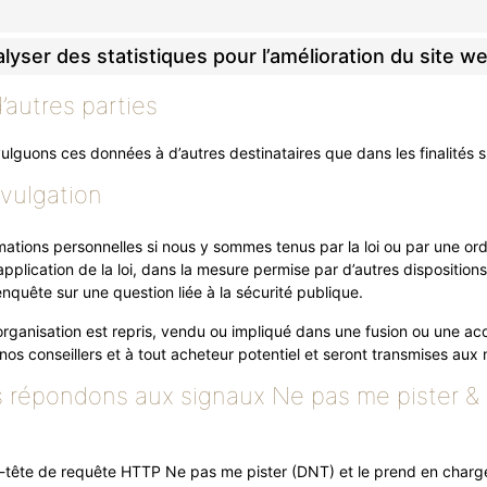
lyser des statistiques pour l’amélioration du site w
’autres parties
lguons ces données à d’autres destinataires que dans les finalités s
ivulgation
ations personnelles si nous y sommes tenus par la loi ou par une or
plication de la loi, dans la mesure permise par d’autres dispositions 
nquête sur une question liée à la sécurité publique.
 organisation est repris, vendu ou impliqué dans une fusion ou une ac
os conseillers et à tout acheteur potentiel et seront transmises aux
répondons aux signaux Ne pas me pister & 
é
en-tête de requête HTTP Ne pas me pister (DNT) et le prend en charg