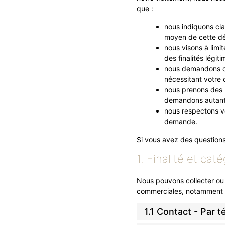
que :
nous indiquons cla
moyen de cette déc
nous visons à limi
des finalités légiti
nous demandons d’
nécessitant votre
nous prenons des 
demandons autant 
nous respectons vo
demande.
Si vous avez des questions
1. Finalité et ca
Nous pouvons collecter ou 
commerciales, notamment le
1.1 Contact - Par 