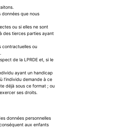
aitons.
s données que nous
ctes ou si elles ne sont
à des tierces parties ayant
s contractuelles ou
.
spect de la LPRDE et, si le
individu ayant un handicap
 où l’individu demande à ce
ste déjà sous ce format ; ou
exercer ses droits.
r des données personnelles
 conséquent aux enfants