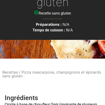
gluten
Recette sans gluten
Préparations :
N/A
Temps de cuisson :
N/A
Recettes
/ Pizza mascarpone, champignons et épinards
sans gluten
Ingrédients
Croûte à base de chou-fleur Oggi (gagnante de plusieurs