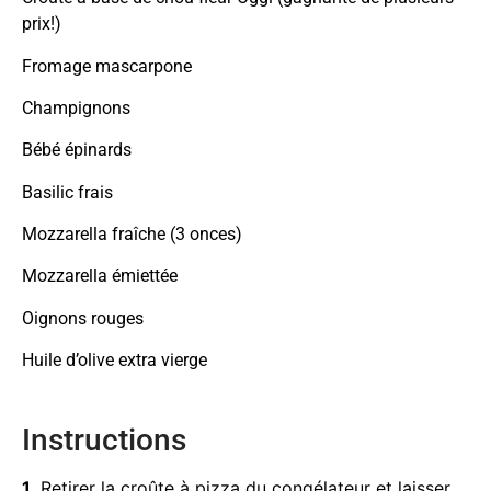
prix!)
Fromage mascarpone
Champignons
Bébé épinards
Basilic frais
Mozzarella fraîche (3 onces)
Mozzarella émiettée
Oignons rouges
Huile d’olive extra vierge
Instructions
1.
Retirer la croûte à pizza du congélateur et laisser