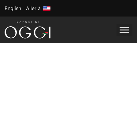
English
Aller à
Étiquette :
Aliments
complets
Nouvel An,
nouvelle assiette :
des résolutions