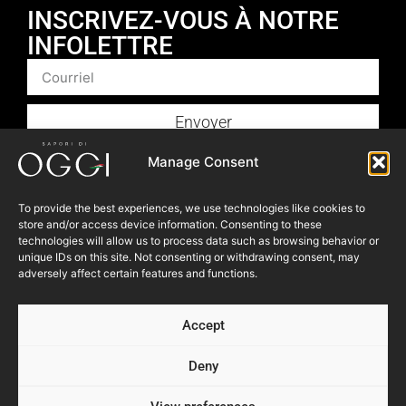
INSCRIVEZ-VOUS À NOTRE
INFOLETTRE
Envoyer
Produits
Manage Consent
Foodservice
To provide the best experiences, we use technologies like cookies to
Recettes​
store and/or access device information. Consenting to these
Articles
technologies will allow us to process data such as browsing behavior or
unique IDs on this site. Not consenting or withdrawing consent, may
Blogue
adversely affect certain features and functions.
Où nous trouver
Accept
À propos
Nous contacter
Deny