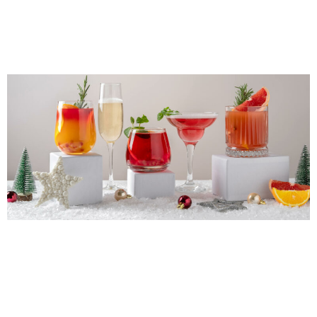
cocktails pour les
Fêtes
Le temps des réjouissances est bientôt à nos portes!
Quoi de mieux que de délicieuses bouchées servies
avec des cocktails décadents pour épater vos
convives? Créez des repas qui ajouteront une touche
festive à vos soirées grâce aux plats d’Oggi. Consultez