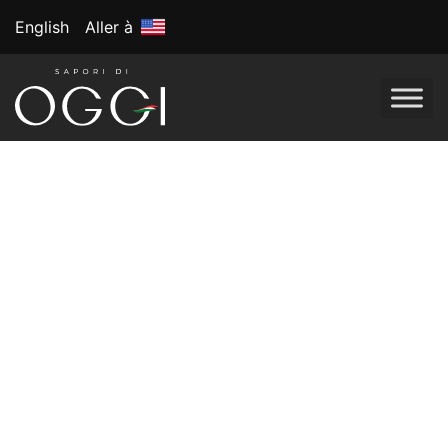
English
Aller à
Étiquette :
Assortiments de
plats
Combos gagnants :
accords mets et