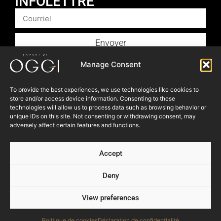
INFOLETTRE
Envoyer
Produits
Manage Consent
Foodservice
To provide the best experiences, we use technologies like cookies to
Recettes​
store and/or access device information. Consenting to these
Articles
technologies will allow us to process data such as browsing behavior or
unique IDs on this site. Not consenting or withdrawing consent, may
Blogue
adversely affect certain features and functions.
Où nous trouver
Accept
À propos
Nous contacter
Deny
View preferences
© 2023 OGGI FOODS Inc. Tous droits réservés.
Propulsé par :
NEVEU & Co. { Consultant 360° pour PME }
Politique de cookies
Déclaration de confidentialité