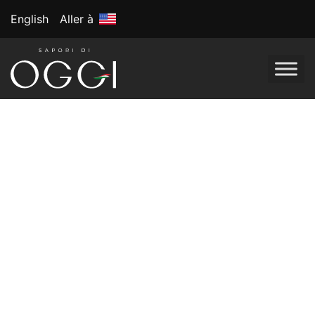
English
Aller à
Étiquette :
Garnitures à pizza
Pizza : coup d’oeil
sur les tendances
de 2023