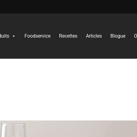
duits
Foodservice
Recettes​
Articles
Blogue
O
recipes
s : accords mets et 