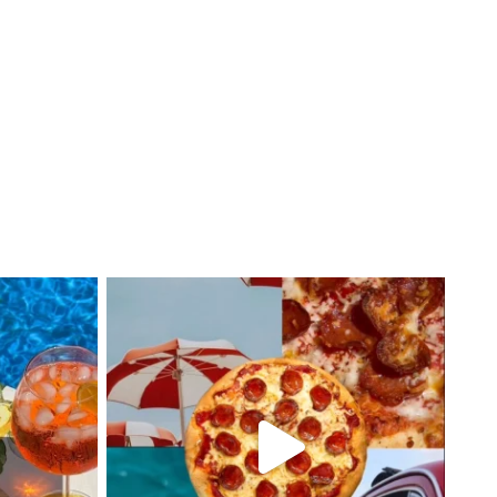
s avec des cocktails décadents pour épater
onsultez notre liste d’accords mets et