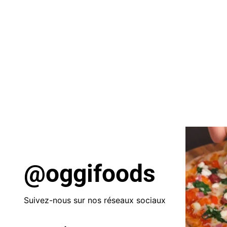
Le temps des réjouissances est bientôt à nos
vos convives? Créez des repas qui ajouteront 
cocktails soigneusement sélectionnés juste à
@oggifoods
Suivez-nous sur nos réseaux sociaux