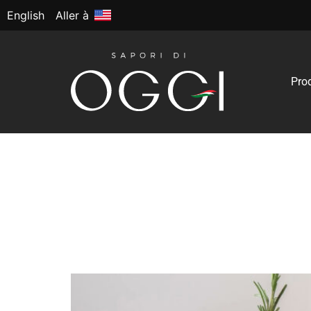
English
Aller à
Pro
Étiquette :
Oggi’s 
Combos gagnant
les Fêtes