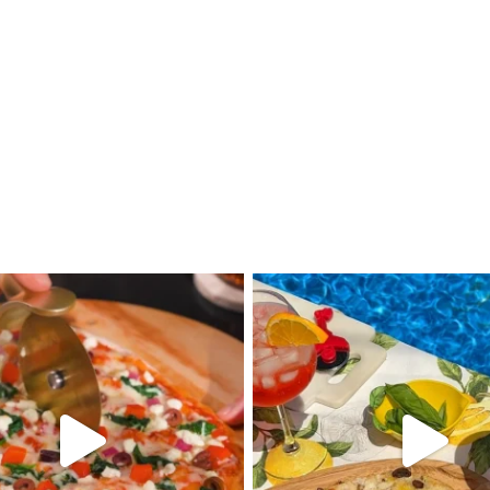
 portes! Quoi de mieux que de délicieuses bouchées servie
une touche festive à vos soirées grâce aux plats d’Oggi. C
 temps pour vos célébrations […]