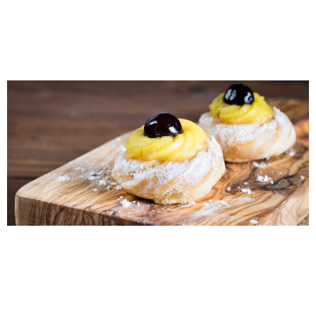
Italiens mangent-ils
des zeppole?
Découvrez la délicieuse tradition des zeppole à San
Giuseppe. Explorez les histoires fascinantes qui se
cachent derrière cette délicatesse, apprenez à préparer
une pizza inspirée des zeppole et fêtez-la avec la
délicieuse recette d’Oggi.