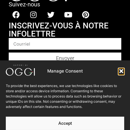
Suivez-nous
INSCRIVEZ-VOUS À NOTRE
INFOLETTRE
Envoyer
Produits
Manage Consent
Foodservice
To provide the best experiences, we use technologies like cookies to
Recettes​
store and/or access device information. Consenting to these
Articles
technologies will allow us to process data such as browsing behavior or
unique IDs on this site. Not consenting or withdrawing consent, may
Blogue
adversely affect certain features and functions.
Où nous trouver
Accept
À propos