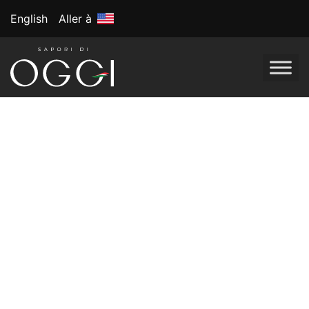
English
Aller à
Étiquette :
San
Giuseppe
Célébration de la
San Giuseppe
:
pourquoi les