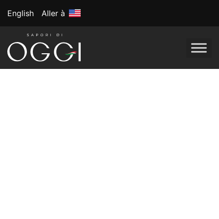
English
Aller à
Étiquette :
Sans
gluten
Bar à pizza maison
: célébrons la
Journée nationale