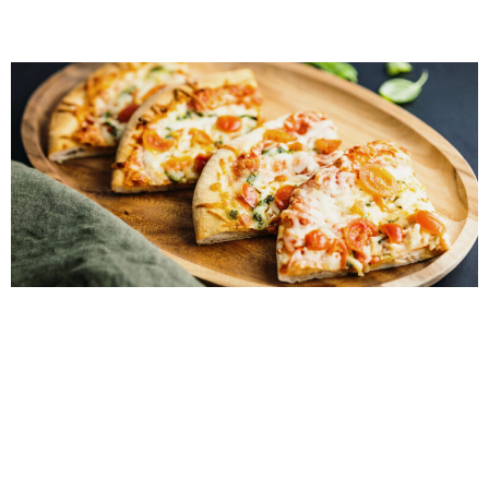
de la pizza
Amateurs de pizza, réjouissez-vous! C’est la Journée
nationale de la pizza, et quoi de mieux pour célébrer
qu’une soirée pizza ultra nostalgique? Dites adieu à la
livraison ennuyeuse et bonjour à votre propre bar à
pizza qui fera fureur auprès de vos invités. Pour faire de
cette célébration une journée ultra spéciale, nous avons
créé […]