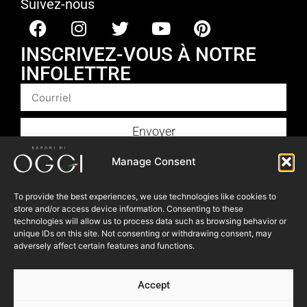
Suivez-nous
INSCRIVEZ-VOUS À NOTRE
INFOLETTRE
Envoyer
Produits
Manage Consent
Foodservice
To provide the best experiences, we use technologies like cookies to
Recettes​
store and/or access device information. Consenting to these
Articles
technologies will allow us to process data such as browsing behavior or
unique IDs on this site. Not consenting or withdrawing consent, may
Blogue
adversely affect certain features and functions.
Où nous trouver
Accept
À propos