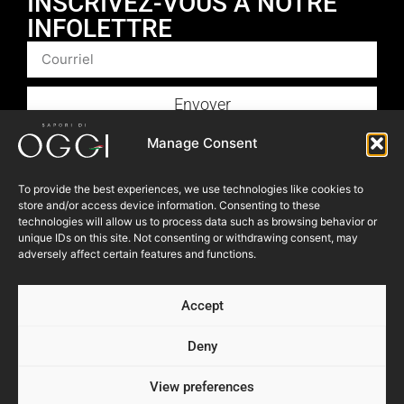
INSCRIVEZ-VOUS À NOTRE
INFOLETTRE
Envoyer
Produits
Manage Consent
Foodservice
To provide the best experiences, we use technologies like cookies to
Recettes​
store and/or access device information. Consenting to these
Articles
technologies will allow us to process data such as browsing behavior or
unique IDs on this site. Not consenting or withdrawing consent, may
Blogue
adversely affect certain features and functions.
Où nous trouver
Accept
À propos
Nous contacter
Deny
View preferences
© 2023 OGGI FOODS Inc. Tous droits réservés.