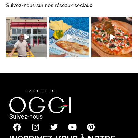
Suivez-nous sur nos réseaux sociaux
Suivez-nous